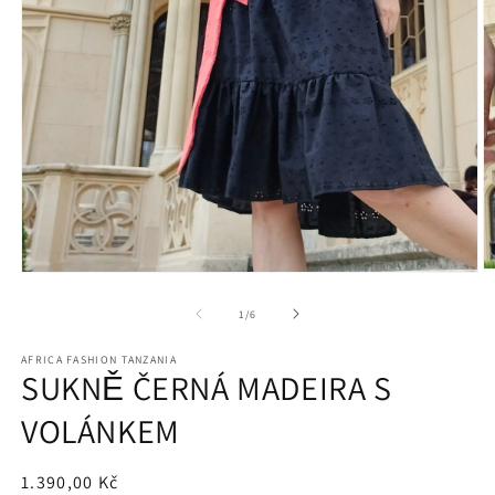
O
Otevřít
m
multimédia
2
1
z
1
/
6
v
v
m
modálním
o
AFRICA FASHION TANZANIA
okně
SUKNĚ ČERNÁ MADEIRA S
VOLÁNKEM
Běžná
1.390,00 Kč