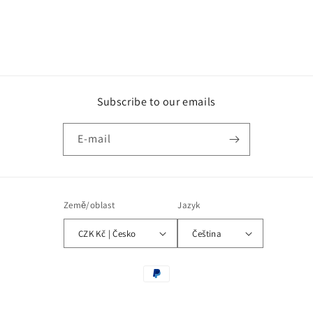
Subscribe to our emails
E-mail
Země/oblast
Jazyk
CZK Kč | Česko
Čeština
Platební
metody
© 2026,
Africa fashion Tanzania
Využívá Shopify.