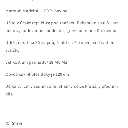
Materiál Madeira - 100 % bavlna
Ušito v České republice pod značkou Bohemian soul & I am
boho vystudovanou módní designerkou Irenou Daňkovou
Údržba prát na 30 stupňů, žehlit na 2 stupeň, nedávat do
sušičky
Velikost uni padne 36/ 38 /40 /42
Obvod sukně přes Boky je 120 cm
Délka 65 cm v zadním díle, 61 cm v délce kratší, v předním
díle
Share