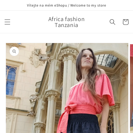
Přejít k
Vítejte na mém eShopu / Welcome to my store
obsahu
Africa fashion
Košík
Tanzania
Přejít na
informace
o
produktu