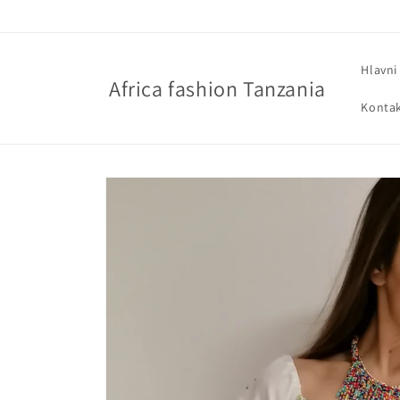
Přejít k
obsahu
Hlavni
Africa fashion Tanzania
Konta
Přejít na
informace
o
produktu