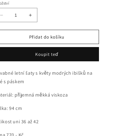
žství
Snížit
Zvýšit
množství
množství
produktu
produktu
Šaty
Šaty
Přidat do košíku
s
s
květy
květy
Koupit teď
ibišků
ibišků
na
na
bílé
bílé
vabné letní šaty s květy modrých ibišků na
Dress
Dress
lé s páskem
with
with
flowers
flowers
teriál: příjemná měkká viskoza
lka: 94 cm
likost uni 36 až 42
na 770,- Kč