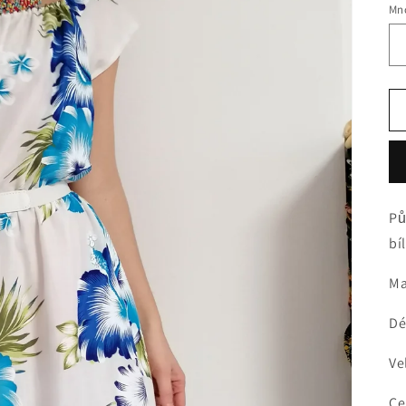
Mno
Pů
bí
Ma
Dé
Ve
Ce