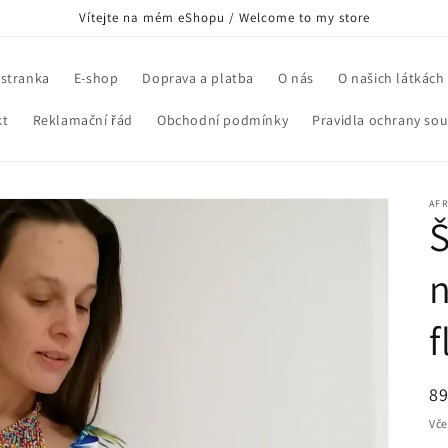
Vítejte na mém eShopu / Welcome to my store
 stranka
E-shop
Doprava a platba
O nás
O našich látkách
kt
Reklamační řád
Obchodní podmínky
Pravidla ochrany so
AFR
Š
n
f
B
89
c
Vče