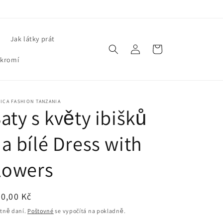
Jak látky prát
Přihlásit
Košík
se
ukromí
ICA FASHION TANZANIA
aty s květy ibišků
a bílé Dress with
lowers
ěžná
0,00 Kč
ena
tně daní.
Poštovné
se vypočítá na pokladně.