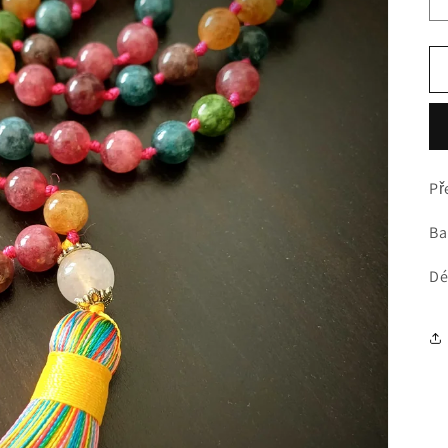
Př
Ba
Dé