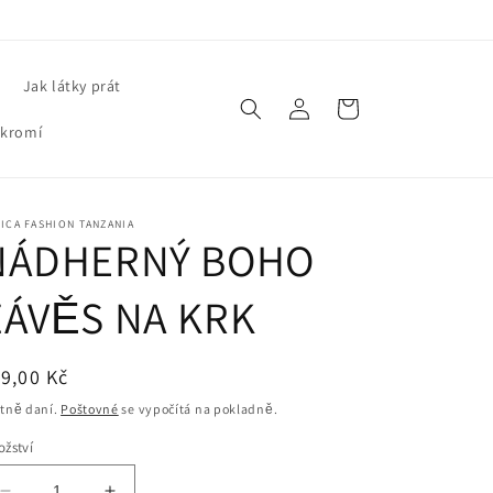
Jak látky prát
Přihlásit
Košík
se
ukromí
ICA FASHION TANZANIA
NÁDHERNÝ BOHO
ZÁVĚS NA KRK
ěžná
9,00 Kč
ena
tně daní.
Poštovné
se vypočítá na pokladně.
žství