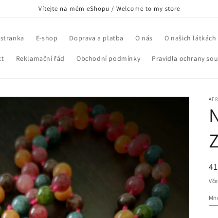
Vítejte na mém eShopu / Welcome to my store
 stranka
E-shop
Doprava a platba
O nás
O našich látkách
kt
Reklamační řád
Obchodní podmínky
Pravidla ochrany so
AFR
B
41
c
Vče
Mno