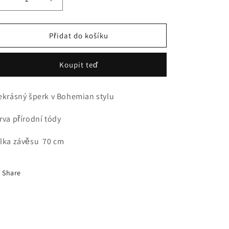
Snížit
Zvýšit
množství
množství
produktu
produktu
NÁDHERNÝ
NÁDHERNÝ
Přidat do košíku
BOHO
BOHO
ZÁVĚS
ZÁVĚS
Koupit teď
NA
NA
KRK
KRK
ekrásný šperk v Bohemian stylu
rva přírodní tódy
lka závěsu 70 cm
Share