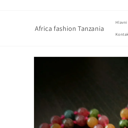
Přejít k
obsahu
Hlavni
Africa fashion Tanzania
Konta
Přejít na
informace
o
produktu