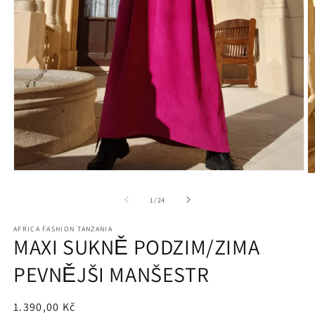
Otevřít
O
multimédia
m
1
2
z
1
/
24
v
v
modálním
m
okně
AFRICA FASHION TANZANIA
o
MAXI SUKNĚ PODZIM/ZIMA
PEVNĚJŠI MANŠESTR
Běžná
1.390,00 Kč