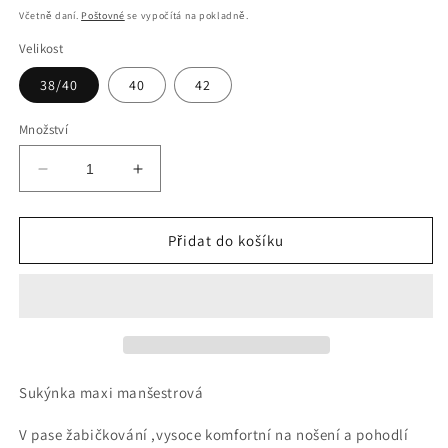
cena
Včetně daní.
Poštovné
se vypočítá na pokladně.
Velikost
38/40
40
42
Množství
Snížit
Zvýšit
množství
množství
produktu
produktu
MAXI
MAXI
Přidat do košíku
SUKNĚ
SUKNĚ
PODZIM/ZIMA
PODZIM/ZIMA
PEVNĚJŠI
PEVNĚJŠI
MANŠESTR
MANŠESTR
Sukýnka maxi manšestrová
V pase žabičkování ,vysoce komfortní na nošení a pohodlí