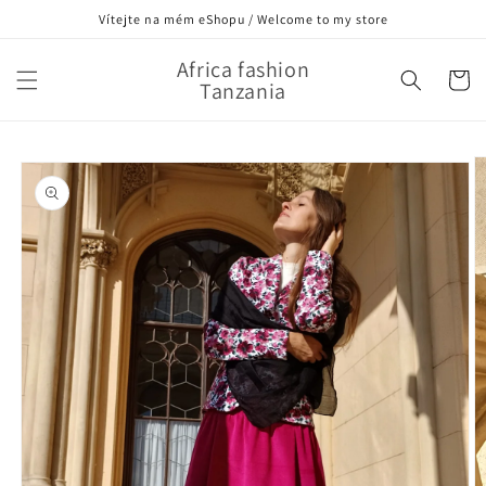
Přejít k
Vítejte na mém eShopu / Welcome to my store
obsahu
Africa fashion
Košík
Tanzania
Přejít na
informace
o
produktu