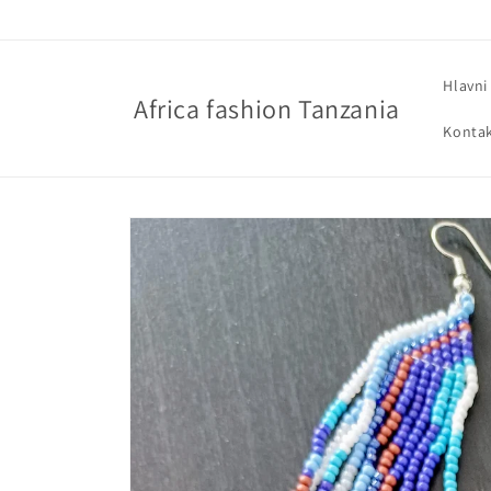
Přejít k
obsahu
Hlavni
Africa fashion Tanzania
Konta
Přejít na
informace
o
produktu