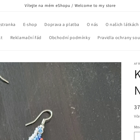
Vítejte na mém eShopu / Welcome to my store
 stranka
E-shop
Doprava a platba
O nás
O našich látkách
kt
Reklamační řád
Obchodní podmínky
Pravidla ochrany so
AFR
B
37
c
Vče
Mno