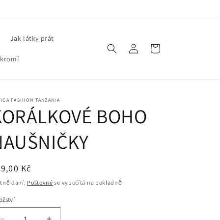
Jak látky prát
Přihlásit
Košík
se
ukromí
ICA FASHION TANZANIA
KORÁLKOVÉ BOHO
NAUŠNIČKY
ěžná
9,00 Kč
ena
tně daní.
Poštovné
se vypočítá na pokladně.
žství