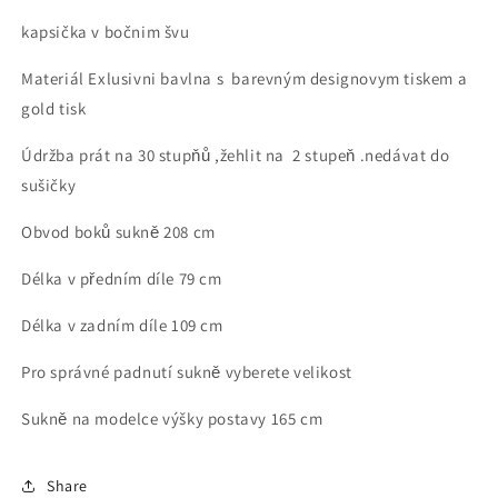
kapsička v bočnim švu
Materiál Exlusivni bavlna s barevným designovym tiskem a
gold tisk
Údržba prát na 30 stupňů ,žehlit na 2 stupeň .nedávat do
sušičky
Obvod boků sukně 208 cm
Délka v předním díle 79 cm
Délka v zadním díle 109 cm
Pro správné padnutí sukně vyberete velikost
Sukně na modelce výšky postavy 165 cm
Share