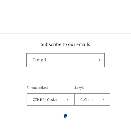
Subscribe to our emails
E-mail
Země/oblast
Jazyk
CZK Kč | Česko
Čeština
Platební
metody
© 2026,
Africa fashion Tanzania
Využívá Shopify.