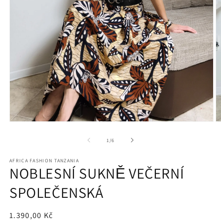
Otevřít
O
multimédia
m
1
2
z
1
/
6
v
v
modálním
m
AFRICA FASHION TANZANIA
okně
o
NOBLESNÍ SUKNĚ VEČERNÍ
SPOLEČENSKÁ
Běžná
1.390,00 Kč