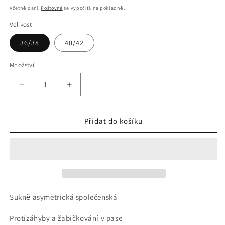
cena
Včetně daní.
Poštovné
se vypočítá na pokladně.
Velikost
36/38
40/42
Množství
Snížit
Zvýšit
množství
množství
produktu
produktu
NOBLESNÍ
NOBLESNÍ
Přidat do košíku
SUKNĚ
SUKNĚ
VEČERNÍ
VEČERNÍ
SPOLEČENSKÁ
SPOLEČENSKÁ
Sukně asymetrická společenská
Protizáhyby a žabičkování v pase