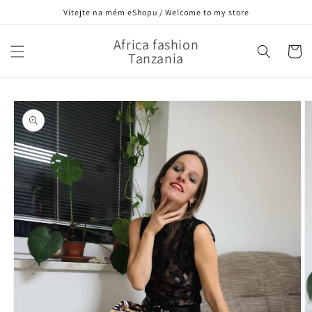
Přejít k
Vítejte na mém eShopu / Welcome to my store
obsahu
Africa fashion
Košík
Tanzania
Přejít na
informace
o
produktu