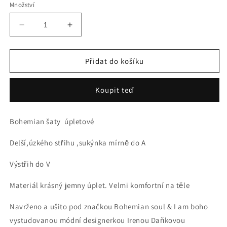
Množství
Snížit
Zvýšit
množství
množství
produktu
produktu
NĚŽNÉ
NĚŽNÉ
Přidat do košíku
ÚPLETOVÉ
ÚPLETOVÉ
ŠATY
ŠATY
Koupit teď
Bohemian šaty úpletové
Delší,úzkého střihu ,sukýnka mírně do A
Výstřih do V
Materiál krásný jemny úplet. Velmi komfortní na těle
Navrženo a ušito pod značkou Bohemian soul & I am boho
vystudovanou módní designerkou Irenou Daňkovou