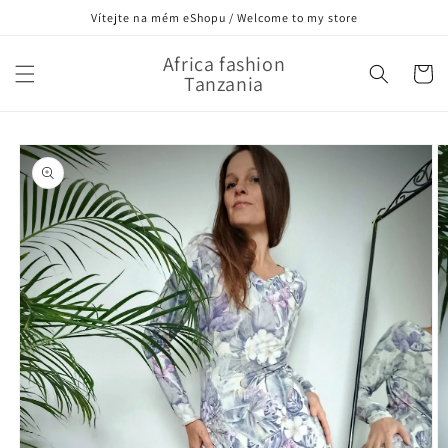
Přejít k
Vítejte na mém eShopu / Welcome to my store
obsahu
Africa fashion
Košík
Tanzania
Přejít na
informace
o
produktu