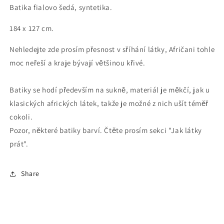
Batika fialovo šedá, syntetika.
cm
cm
184 x 127 cm.
Nehledejte zde prosím přesnost v sříhání látky, Afričani tohle
moc neřeší a kraje bývají většinou křivé.
Batiky se hodí především na sukně, materiál je měkčí, jak u
klasických afrických látek, takže je možné z nich ušít téměř
cokoli.
Pozor, některé batiky barví. Čtěte prosím sekci "Jak látky
prát".
Share