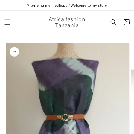
Přejít k
Vítejte na mém eShopu / Welcome to my store
obsahu
Africa fashion
Košík
Tanzania
Přejít na
informace
o
produktu