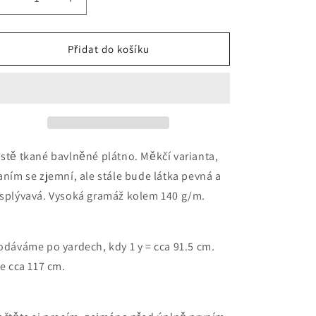
Snížit
Zvýšit
množství
množství
produktu
produktu
Africká
Africká
Přidat do košíku
látka
látka
měkčí,
měkčí,
červeno
červeno
zelená
zelená
stě tkané bavlněné plátno. Měkčí varianta,
aním se zjemní, ale stále bude látka pevná a
splývavá. Vysoká gramáž kolem 140 g/m.
odáváme po yardech, kdy 1 y = cca 91.5 cm.
ře cca 117 cm.