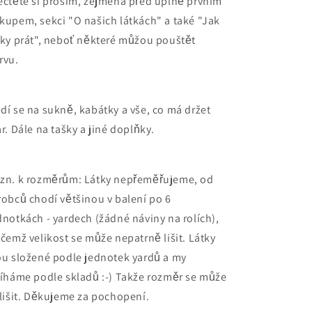
ečtěte si prosím, zejména před úplně prvním
kupem, sekci "O našich látkách" a také "Jak
tky prát", neboť některé můžou pouštět
rvu.
dí se na sukně, kabátky a vše, co má držet
ar. Dále na tašky a jiné doplňky.
zn. k rozměrům: Látky nepřeměřujeme, od
robců chodí většinou v balení po 6
dnotkách - yardech (žádné náviny na rolích),
ičemž velikost se může nepatrně lišit. Látky
ou složené podle jednotek yardů a my
říháme podle skladů :-) Takže rozměr se může
 lišit. Děkujeme za pochopení.