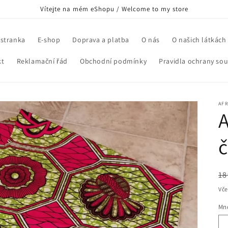
Vítejte na mém eShopu / Welcome to my store
 stranka
E-shop
Doprava a platba
O nás
O našich látkách
kt
Reklamační řád
Obchodní podmínky
Pravidla ochrany so
AF
A
č
B
18
c
Vče
Mno