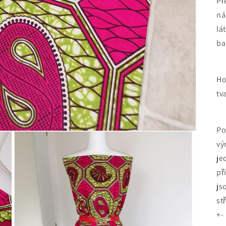
Př
ná
lá
ba
Ho
tv
Po
vý
je
př
js
st
+-