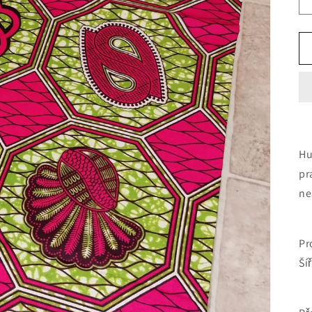
Hu
pr
ne
Pr
Ší